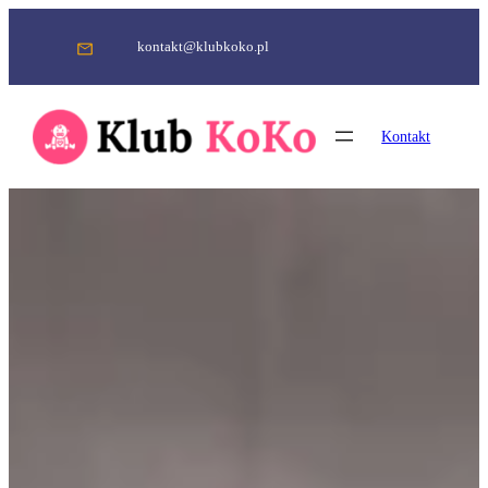
Przejdź
do
kontakt@klubkoko.pl
treści
Kontakt