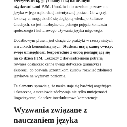
rzeczywistością, gdyż osoby te są naturalnymi
użytkownikami PJM.
Umożliwia to uczniom poznawanie
języka w jego najbardziej autentycznej postaci. Co więcej,
lektorzy ci mogą dzielić się dogłębną wiedzą o kulturze
Głuchych, co jest niezbędne dla pełnego pojęcia kontekstu
społecznego i kulturowego używania języka migowego.
Dodatkowym plusem jest okazja do praktyki w rzeczywistych
warunkach komunikacyjnych.
Studenci mają szansę ćwiczyć
swoje umiejętności bezpośrednio z osobą posługującą się
na co dzień PJM.
Lektorzy z doświadczeniem potrafią
również dostarczać cenne uwagi dotyczące gramatyki i
ekspresji, co pozwala uczestnikom kursów rozwijać zdolności
językowe na wyższym poziomie.
Te elementy sprawiają, że nauka staje się bardziej angażująca
i skuteczna, a uczniowie zdobywają nie tylko umiejętności
lingwistyczne, ale także interkulturowe kompetencje.
Wyzwania związane z
nauczaniem języka