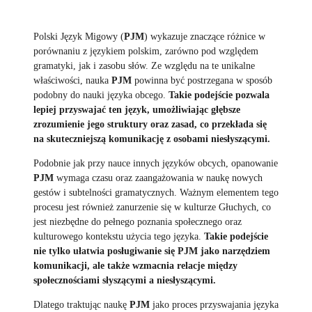
Polski Język Migowy (
PJM
) wykazuje znaczące różnice w
porównaniu z językiem polskim, zarówno pod względem
gramatyki, jak i zasobu słów. Ze względu na te unikalne
właściwości, nauka
PJM
powinna być postrzegana w sposób
podobny do nauki języka obcego.
Takie podejście pozwala
lepiej przyswajać ten język, umożliwiając głębsze
zrozumienie jego struktury oraz zasad, co przekłada się
na skuteczniejszą komunikację z osobami niesłyszącymi.
Podobnie jak przy nauce innych języków obcych, opanowanie
PJM
wymaga czasu oraz zaangażowania w naukę nowych
gestów i subtelności gramatycznych. Ważnym elementem tego
procesu jest również zanurzenie się w kulturze Głuchych, co
jest niezbędne do pełnego poznania społecznego oraz
kulturowego kontekstu użycia tego języka.
Takie podejście
nie tylko ułatwia posługiwanie się PJM jako narzędziem
komunikacji, ale także wzmacnia relacje między
społecznościami słyszącymi a niesłyszącymi.
Dlatego traktując naukę
PJM
jako proces przyswajania języka