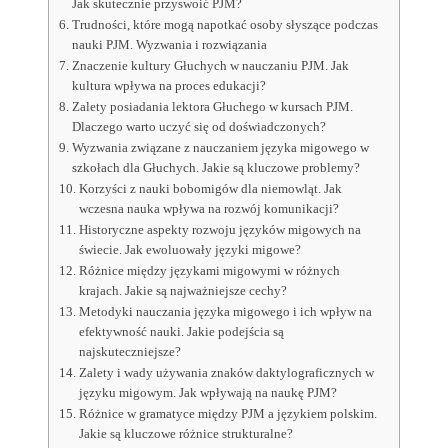
Jak skutecznie przyswoić PJM?
Trudności, które mogą napotkać osoby słyszące podczas
nauki PJM. Wyzwania i rozwiązania
Znaczenie kultury Głuchych w nauczaniu PJM. Jak
kultura wpływa na proces edukacji?
Zalety posiadania lektora Głuchego w kursach PJM.
Dlaczego warto uczyć się od doświadczonych?
Wyzwania związane z nauczaniem języka migowego w
szkołach dla Głuchych. Jakie są kluczowe problemy?
Korzyści z nauki bobomigów dla niemowląt. Jak
wczesna nauka wpływa na rozwój komunikacji?
Historyczne aspekty rozwoju języków migowych na
świecie. Jak ewoluowały języki migowe?
Różnice między językami migowymi w różnych
krajach. Jakie są najważniejsze cechy?
Metodyki nauczania języka migowego i ich wpływ na
efektywność nauki. Jakie podejścia są
najskuteczniejsze?
Zalety i wady używania znaków daktylograficznych w
języku migowym. Jak wpływają na naukę PJM?
Różnice w gramatyce między PJM a językiem polskim.
Jakie są kluczowe różnice strukturalne?