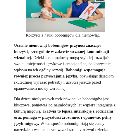
Korzyści z nauki bobomigów dla niemowląt.
Uczenie niemowląt bobomigów przynosi znaczące
korzyści, szczególnie w zakresie wczesnej komunikacji
wizualnej.
Dzięki temu maluchy mogą szybciej rozwijać
swoje umiejętności językowe i emocjonalne, co korzystnie
wpływa na ich ogólny rozwój.
Bobomigi wspomagają
również proces przyswajania języka
, pozwalając dzieciom
skuteczniej wyrażać potrzeby i uczucia jeszcze przed
opanowaniem mowy werbalnej.
Dla dzieci niesłyszących rodziców nauka bobomigów jest
kluczowa, ponieważ od najmłodszych lat wspiera integrację z
kulturą migową.
Ułatwia to lepszą interakcję z rodzicami
oraz pomaga w przyszłości zrozumieć i opanować pełny
język migowy.
W ten sposób bobomigi stają się cennym
narzędziem wspierającym wszechstronny rozwój dziecka