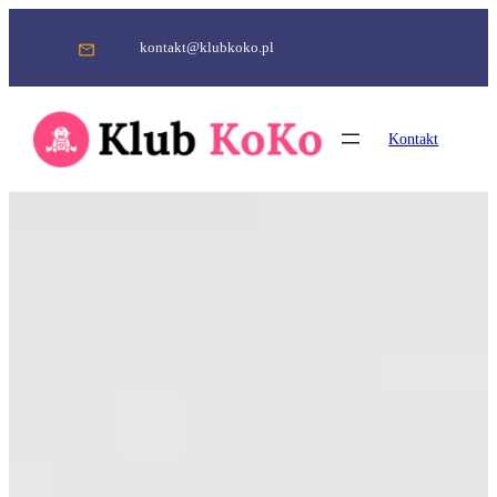
Przejdź
do
kontakt@klubkoko.pl
treści
Kontakt