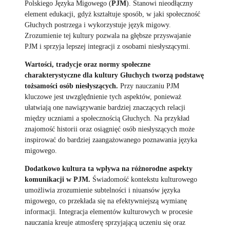
Polskiego Języka Migowego (
PJM
). Stanowi nieodłączny
element edukacji, gdyż kształtuje sposób, w jaki społeczność
Głuchych postrzega i wykorzystuje język migowy.
Zrozumienie tej kultury pozwala na głębsze przyswajanie
PJM i sprzyja lepszej integracji z osobami niesłyszącymi.
Wartości, tradycje oraz normy społeczne
charakterystyczne dla kultury Głuchych tworzą podstawę
tożsamości osób niesłyszących.
Przy nauczaniu PJM
kluczowe jest uwzględnienie tych aspektów, ponieważ
ułatwiają one nawiązywanie bardziej znaczących relacji
między uczniami a społecznością Głuchych. Na przykład
znajomość historii oraz osiągnięć osób niesłyszących może
inspirować do bardziej zaangażowanego poznawania języka
migowego.
Dodatkowo kultura ta wpływa na różnorodne aspekty
komunikacji w PJM.
Świadomość kontekstu kulturowego
umożliwia zrozumienie subtelności i niuansów języka
migowego, co przekłada się na efektywniejszą wymianę
informacji. Integracja elementów kulturowych w procesie
nauczania kreuje atmosferę sprzyjającą uczeniu się oraz