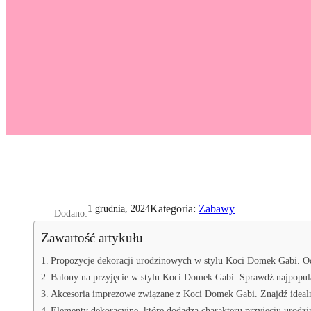
Kategoria:
Zabawy
1 grudnia, 2024
Dodano:
Zawartość artykułu
Propozycje dekoracji urodzinowych w stylu Koci Domek Gabi. Odkr
Balony na przyjęcie w stylu Koci Domek Gabi. Sprawdź najpopula
Akcesoria imprezowe związane z Koci Domek Gabi. Znajdź idealne
Elementy dekoracyjne, które dodadzą charakteru przyjęciu urod