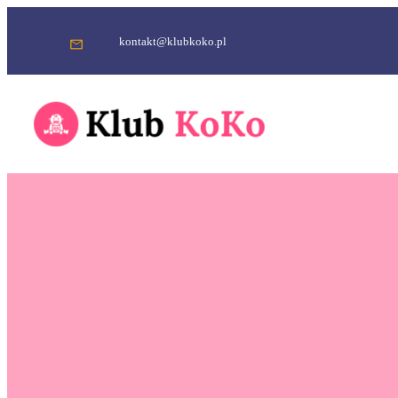
Przejdź
do
kontakt@klubkoko.pl
treści