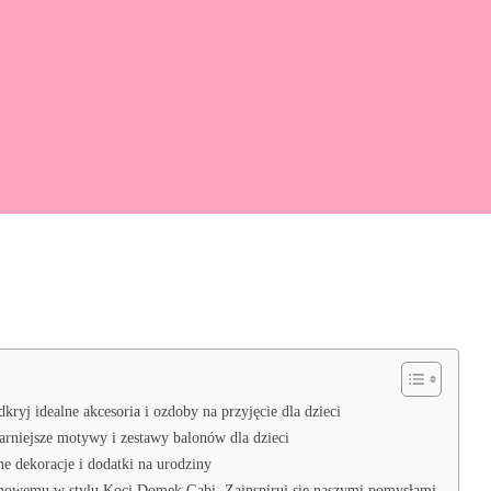
yj idealne akcesoria i ozdoby na przyjęcie dla dzieci
rniejsze motywy i zestawy balonów dla dzieci
 dekoracje i dodatki na urodziny
zinowemu w stylu Koci Domek Gabi. Zainspiruj się naszymi pomysłami