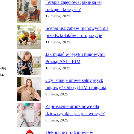
Terapia zajęciowa: jakie są jej
rodzaje i korzyści?
12 marca, 2025
Scenariusz zabaw ruchowych dla
przedszkolaków – propozycje
11 marca, 2025
Jak migać w języku migowym?
Poznaj ASL i PJM
sują
10 marca, 2025
a.
Czy istnieje uniwersalny język
migowy? Odkryj PJM i migania
9 marca, 2025
Zaproszenie urodzinowe dla
dziewczynki – jak je stworzyć?
8 marca, 2025
Dekoracje urodzinowe w