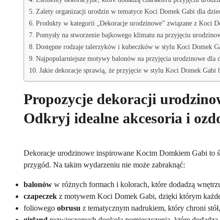
Zalety organizacji urodzin w tematyce Koci Domek Gabi dla dzie
Produkty w kategorii „Dekoracje urodzinowe” związane z Koci Do
Pomysły na stworzenie bajkowego klimatu na przyjęciu urodzino
Dostępne rodzaje talerzyków i kubeczków w stylu Koci Domek Gabi
Najpopularniejsze motywy balonów na przyjęcia urodzinowe dla 
Jakie dekoracje sprawią, że przyjęcie w stylu Koci Domek Gabi
Propozycje dekoracji urodzin
Odkryj idealne akcesoria i ozdo
Dekoracje urodzinowe inspirowane Kocim Domkiem Gabi to świ
przygód. Na takim wydarzeniu nie może zabraknąć:
balonów
w różnych formach i kolorach, które dodadzą wnętrzu
czapeczek
z motywem Koci Domek Gabi, dzięki którym każde 
foliowego
obrusu
z tematycznym nadrukiem, który chroni stół
girland
rozwieszonych dookoła pomieszczenia, które dodadzą u