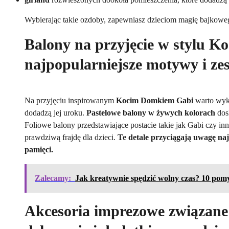
Wybierając takie ozdoby, zapewniasz dzieciom magię bajkowe
Balony na przyjęcie w stylu 
najpopularniejsze motywy i ze
Na przyjęciu inspirowanym
Kocim Domkiem Gabi
warto wyko
dodadzą jej uroku.
Pastelowe balony w żywych kolorach
dosk
Foliowe balony przedstawiające postacie takie jak Gabi czy inn
prawdziwą frajdę dla dzieci.
Te detale przyciągają uwagę naj
pamięci.
Zalecamy:
Jak kreatywnie spędzić wolny czas? 10 po
Akcesoria imprezowe związane