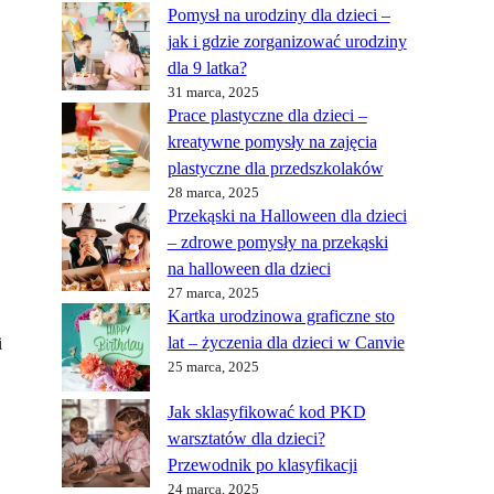
Pomysł na urodziny dla dzieci –
jak i gdzie zorganizować urodziny
dla 9 latka?
31 marca, 2025
Prace plastyczne dla dzieci –
kreatywne pomysły na zajęcia
plastyczne dla przedszkolaków
28 marca, 2025
Przekąski na Halloween dla dzieci
– zdrowe pomysły na przekąski
na halloween dla dzieci
27 marca, 2025
Kartka urodzinowa graficzne sto
lat – życzenia dla dzieci w Canvie
i
25 marca, 2025
Jak sklasyfikować kod PKD
warsztatów dla dzieci?
Przewodnik po klasyfikacji
24 marca, 2025