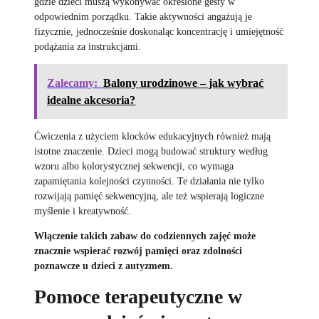
gdzie dzieci muszą wykonywać określone gesty w
odpowiednim porządku. Takie aktywności angażują je
fizycznie, jednocześnie doskonaląc koncentrację i umiejętność
podążania za instrukcjami.
Zalecamy:
Balony urodzinowe – jak wybrać
idealne akcesoria?
Ćwiczenia z użyciem klocków edukacyjnych również mają
istotne znaczenie. Dzieci mogą budować struktury według
wzoru albo kolorystycznej sekwencji, co wymaga
zapamiętania kolejności czynności. Te działania nie tylko
rozwijają pamięć sekwencyjną, ale też wspierają logiczne
myślenie i kreatywność.
Włączenie takich zabaw do codziennych zajęć może
znacznie wspierać rozwój pamięci oraz zdolności
poznawcze u dzieci z autyzmem.
Pomoce terapeutyczne w