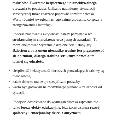
maluchów. Tworzenie
bezpiecznego i przewidywalnego
otoczenia
to podstawa. Unikanie nadmiernej stymulacji
sensorycznej może znacząco poprawić komfort dziecka.
Warto również uwzględniać jego zainteresowania, co sprzyja
zaangażowaniu i interakcji.
Podczas planowania aktywności należy pamiętać o ich
strukturalnym charakterze oraz jasnych zasadach
. To
może obejmować wyraźnie określone cele i etapy gry.
Dzieciom z autyzmem nierzadko trudno jest przystosować
się do zmian, dlatego stabilna struktura pozwala im
łatwiej się odnaleźć.
cierpliwość i elastyczność dorosłych prowadzących zabawy są
nieodzowne,
każde dziecko ma swoje specyficzne potrzeby,
warto być gotowym na modyfikacje planów w zależności od
sytuacji.
Podejście dostosowane do wymagań dziecka zapewnia nie
tylko
lepsze efekty edukacyjne
, lecz także wspiera
rozwój
społeczny i emocjonalny dzieci z autyzmem
.