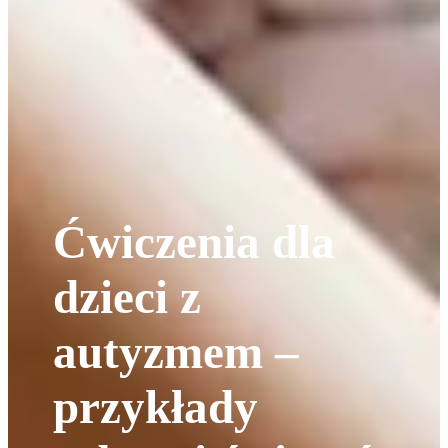
Ćwiczenia dla
dzieci z
autyzmem –
przykłady