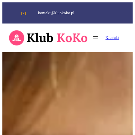
Przejdź
do
kontakt@klubkoko.pl
treści
Kontakt