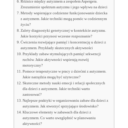
Różnice między autyzmem a zespołem Aspergera.
Zrozumienie spektrum autyzmu i jego wpływu na dzieci
Metody wspierające codzienne funkcjonowanie dziecka
z autyzmem. Jakie techniki mogą pomóc w codziennym
życiu?
Zalety diagnostyki genetycznej w kontekście autyzmu.
Jakie korzyści przynosi wczesne rozpoznanie?
Ćwiczenia rozwijające pamięć i koncentrację u dzieci z
autyzmem. Przykłady skutecznych aktywności
Przykłady zabaw stymulujących pamięć sekwencji
ruchów. Jakie aktywności wspierają rozwój
motoryczny?
Pomoce terapeutyczne w pracy z dziećmi z autyzmem.
Jakie narzędzia mogą być użyteczne?
Skuteczne metody nauki emocji i relacji społecznych
dla dzieci z autyzmem. Jakie techniki warto
zastosować?
Najlepsze praktyki w organizowaniu zabaw dla dzieci z
autyzmem. Jak stworzyć sprzyjające środowisko?
Kluczowe elementy w zabawach dla dzieci z
autyzmem. Co warto uwzględnić w planowaniu
aktywności?