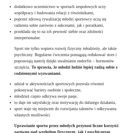
dodatkowo uczestnictwo w sportach zespołowych uczy
współpracy i budowania relacji z rówieśnikami,
poprzez zdrową rywalizację młodzi sportowcy uczą się
radzenia sobie zarówno z sukcesami, jak i porażkami,
przekłada się to na ich pewność siebie oraz zdolności
interpersonalne.
Sport nie tylko wspiera rozwój fizyczny młodzieży, ale także
psychiczny. Regularne ćwiczenia pomagają redukować stres i
poprawiają nastrój dzięki uwalnianiu endorfin – hormonów
szczęścia.
To sprawia, że młodzi ludzie lepiej radzą sobie z
codziennymi wyzwaniami.
udział w aktywnościach sportowych pozwala również
pokonywać bariery osobiste i społeczne,
młodzież często odkrywa swoje pasje,
to daje im satysfakcję oraz motywację do dalszego działania,
sport staje się miejscem do rozwijania talentów i odkrywania
własnych możliwości.
Uprawianie sportu przez młodych przynosi liczne korzyści
zarówno pod względem fizycznym, jak i psychicznym.