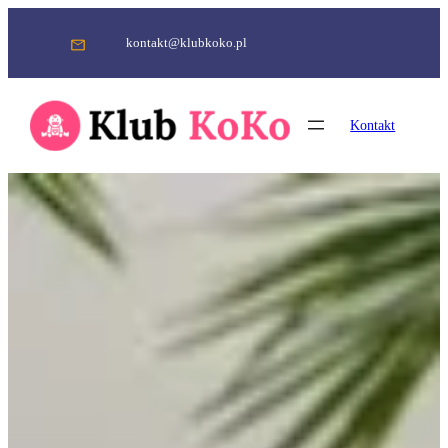
Przejdź
do
kontakt@klubkoko.pl
treści
Kontakt