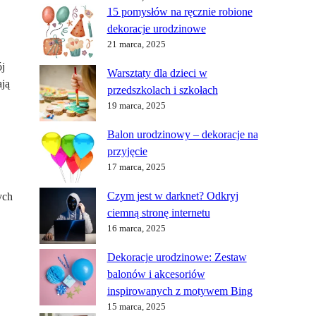
15 pomysłów na ręcznie robione
dekoracje urodzinowe
21 marca, 2025
ój
Warsztaty dla dzieci w
ają
przedszkolach i szkołach
19 marca, 2025
Balon urodzinowy – dekoracje na
przyjęcie
17 marca, 2025
Czym jest w darknet? Odkryj
ych
ciemną stronę internetu
16 marca, 2025
Dekoracje urodzinowe: Zestaw
balonów i akcesoriów
inspirowanych z motywem Bing
15 marca, 2025