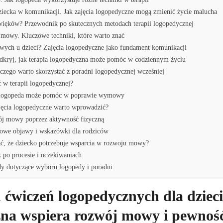
iecka w komunikacji. Jak zajęcia logopedyczne mogą zmienić życie malucha
więków? Przewodnik po skutecznych metodach terapii logopedycznej
 mowy. Kluczowe techniki, które warto znać
owych u dzieci? Zajęcia logopedyczne jako fundament komunikacji
dkryj, jak terapia logopedyczna może pomóc w codziennym życiu
zego warto skorzystać z poradni logopedycznej wcześniej
 w terapii logopedycznej?
Jak logopeda może pomóc w poprawie wymowy
ajęcia logopedyczne warto wprowadzić?
ój mowy poprzez aktywność fizyczną
czowe objawy i wskazówki dla rodziców
ać, że dziecko potrzebuje wsparcia w rozwoju mowy?
k po procesie i oczekiwaniach
dy dotyczące wyboru logopedy i poradni
 ćwiczeń logopedycznych dla dzieci
zna wspiera rozwój mowy i pewnoś