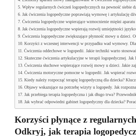
Wpływ regularnych ćwiczeń logopedycznych na pewność siebie dz
Jak ćwiczenia logopedyczne poprawiają wymowę i artykulację dź
Ćwiczenia logopedyczne wspierające wzmocnienie mięśni aparatu
Jak ćwiczenia logopedyczne wspierają rozwój umiejętności język
Ćwiczenia logopedyczne zwiększające płynność mowy u dzieci. O
Korzyści z wczesnej interwencji w przypadku wad wymowy. Dlac
Ćwiczenia oddechowe w logopedii. Jakie techniki warto stosować
Skuteczne ćwiczenia artykulacyjne w terapii logopedycznej. 
Ćwiczenia słuchowe wspierające rozwój mowy u dzieci. Jakie z
Ćwiczenia motoryczne pomocne w logopedii. Jak wspierać rozw
Kiedy należy rozpocząć terapię logopedyczną dla dziecka? Klu
Objawy wskazujące na potrzebę wizyty u logopedy. Jak rozpozn
Jak przebiega terapia logopedyczna i jak długo trwa? Przewodni
Jak wybrać odpowiedni gabinet logopedyczny dla dziecka? Pora
Korzyści płynące z regularnych
Odkryj, jak terapia logopedyc