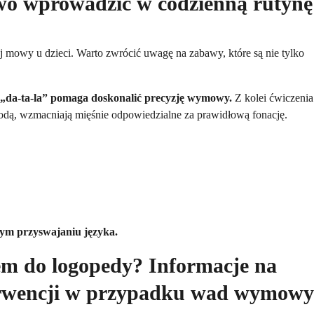
two wprowadzić w codzienną rutynę
 mowy u dzieci. Warto zwrócić uwagę na zabawy, które są nie tylko
y „da-ta-la” pomaga doskonalić precyzję wymowy.
Z kolei ćwiczenia
odą, wzmacniają mięśnie odpowiedzialne za prawidłową fonację.
nym przyswajaniu języka.
iem do logopedy? Informacje na
terwencji w przypadku wad wymowy