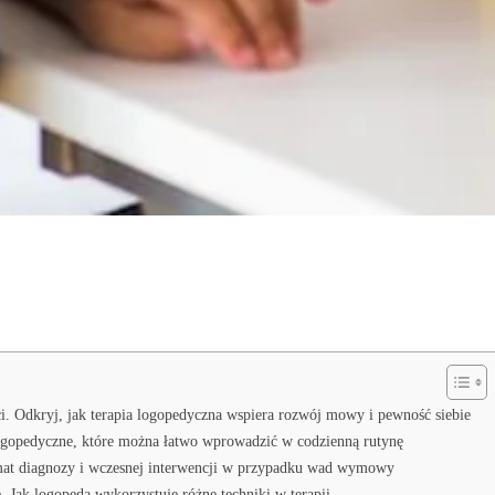
i. Odkryj, jak terapia logopedyczna wspiera rozwój mowy i pewność siebie
logopedyczne, które można łatwo wprowadzić w codzienną rutynę
emat diagnozy i wczesnej interwencji w przypadku wad wymowy
Jak logopeda wykorzystuje różne techniki w terapii