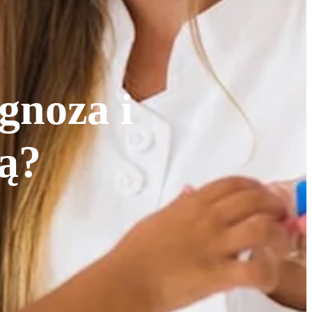
gnoza i
ą?