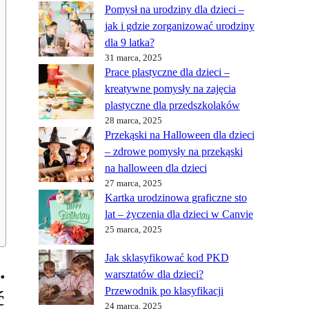
Pomysł na urodziny dla dzieci –
jak i gdzie zorganizować urodziny
dla 9 latka?
31 marca, 2025
Prace plastyczne dla dzieci –
kreatywne pomysły na zajęcia
plastyczne dla przedszkolaków
28 marca, 2025
Przekąski na Halloween dla dzieci
– zdrowe pomysły na przekąski
na halloween dla dzieci
27 marca, 2025
Kartka urodzinowa graficzne sto
lat – życzenia dla dzieci w Canvie
25 marca, 2025
Jak sklasyfikować kod PKD
.
warsztatów dla dzieci?
Przewodnik po klasyfikacji
ć
24 marca, 2025