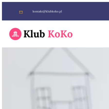
Przejdź
do
kontakt@klubkoko.pl
treści