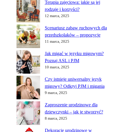
Terapia zajęciowa: jakie są jej
rodzaje i korzyści?
12 marca, 2025
Scenariusz zabaw ruchowych dla
przedszkolaków – propozycje
11 marca, 2025
Jak migać w języku migowym?
Poznaj ASL i PJM
10 marca, 2025
Czy istnieje uniwersalny język
migowy? Odkryj PJM i migania
9 marca, 2025
Zaproszenie urodzinowe dla
dziewczynki – jak je stworzyć?
8 marca, 2025
Dekoracje urodzinowe w