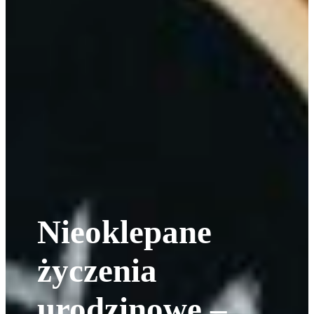
Nieoklepane
życzenia
urodzinowe –