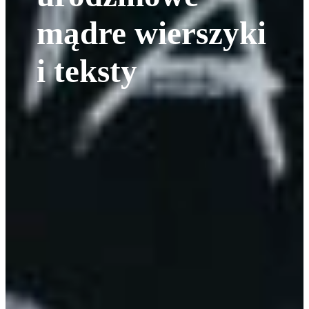
mądre wierszyki
i teksty