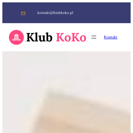
Przejdź
do
kontakt@klubkoko.pl
treści
Kontakt