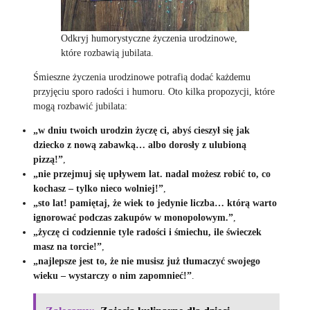
Odkryj humorystyczne życzenia urodzinowe,
które rozbawią jubilata.
Śmieszne życzenia urodzinowe potrafią dodać każdemu
przyjęciu sporo radości i humoru. Oto kilka propozycji, które
mogą rozbawić jubilata:
„w dniu twoich urodzin życzę ci, abyś cieszył się jak
dziecko z nową zabawką… albo dorosły z ulubioną
pizzą!”
,
„nie przejmuj się upływem lat. nadal możesz robić to, co
kochasz – tylko nieco wolniej!”
,
„sto lat! pamiętaj, że wiek to jedynie liczba… którą warto
ignorować podczas zakupów w monopolowym.”
,
„życzę ci codziennie tyle radości i śmiechu, ile świeczek
masz na torcie!”
,
„najlepsze jest to, że nie musisz już tłumaczyć swojego
wieku – wystarczy o nim zapomnieć!”
.