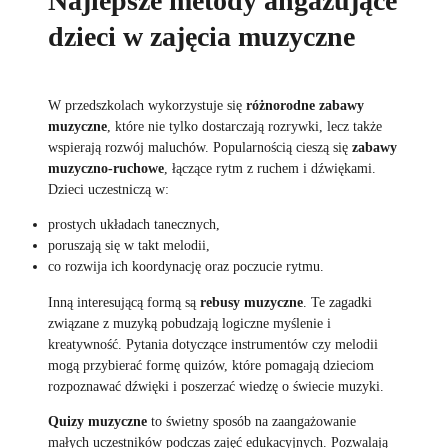
Najlepsze metody angażujące
dzieci w zajęcia muzyczne
W przedszkolach wykorzystuje się
różnorodne zabawy
muzyczne
, które nie tylko dostarczają rozrywki, lecz także
wspierają rozwój maluchów. Popularnością cieszą się
zabawy
muzyczno-ruchowe
, łączące rytm z ruchem i dźwiękami.
Dzieci uczestniczą w:
prostych układach tanecznych,
poruszają się w takt melodii,
co rozwija ich koordynację oraz poczucie rytmu.
Inną interesującą formą są
rebusy muzyczne
. Te zagadki
związane z muzyką pobudzają logiczne myślenie i
kreatywność. Pytania dotyczące instrumentów czy melodii
mogą przybierać formę quizów, które pomagają dzieciom
rozpoznawać dźwięki i poszerzać wiedzę o świecie muzyki.
Quizy muzyczne
to świetny sposób na zaangażowanie
małych uczestników podczas zajęć edukacyjnych. Pozwalają