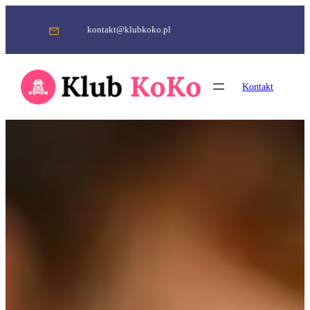
Przejdź
do
kontakt@klubkoko.pl
treści
Kontakt