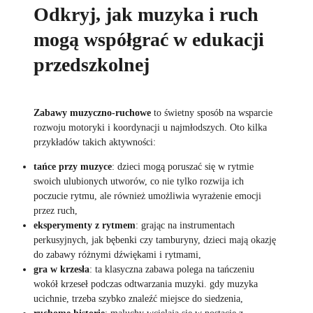
Odkryj, jak muzyka i ruch
mogą współgrać w edukacji
przedszkolnej
Zabawy muzyczno-ruchowe
to świetny sposób na wsparcie
rozwoju motoryki i koordynacji u najmłodszych. Oto kilka
przykładów takich aktywności:
tańce przy muzyce
: dzieci mogą poruszać się w rytmie
swoich ulubionych utworów, co nie tylko rozwija ich
poczucie rytmu, ale również umożliwia wyrażenie emocji
przez ruch,
eksperymenty z rytmem
: grając na instrumentach
perkusyjnych, jak bębenki czy tamburyny, dzieci mają okazję
do zabawy różnymi dźwiękami i rytmami,
gra w krzesła
: ta klasyczna zabawa polega na tańczeniu
wokół krzeseł podczas odtwarzania muzyki. gdy muzyka
ucichnie, trzeba szybko znaleźć miejsce do siedzenia,
ruchome historie
: maluchy wcielają się w postacie z