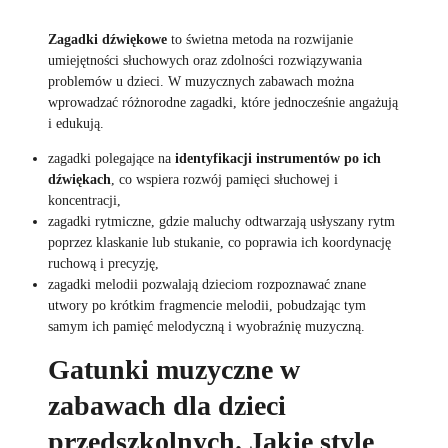
Zagadki dźwiękowe
to świetna metoda na rozwijanie
umiejętności słuchowych oraz zdolności rozwiązywania
problemów u dzieci. W muzycznych zabawach można
wprowadzać różnorodne zagadki, które jednocześnie angażują
i edukują.
zagadki polegające na
identyfikacji instrumentów po ich
dźwiękach
, co wspiera rozwój pamięci słuchowej i
koncentracji,
zagadki rytmiczne, gdzie maluchy odtwarzają usłyszany rytm
poprzez klaskanie lub stukanie, co poprawia ich koordynację
ruchową i precyzję,
zagadki melodii pozwalają dzieciom rozpoznawać znane
utwory po krótkim fragmencie melodii, pobudzając tym
samym ich pamięć melodyczną i wyobraźnię muzyczną.
Gatunki muzyczne w
zabawach dla dzieci
przedszkolnych. Jakie style