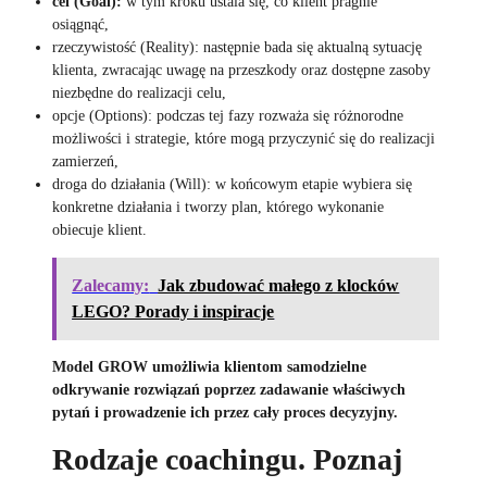
cel (Goal):
w tym kroku ustala się, co klient pragnie
osiągnąć,
rzeczywistość (Reality): następnie bada się aktualną sytuację
klienta, zwracając uwagę na przeszkody oraz dostępne zasoby
niezbędne do realizacji celu,
opcje (Options): podczas tej fazy rozważa się różnorodne
możliwości i strategie, które mogą przyczynić się do realizacji
zamierzeń,
droga do działania (Will): w końcowym etapie wybiera się
konkretne działania i tworzy plan, którego wykonanie
obiecuje klient.
Zalecamy:
Jak zbudować małego z klocków
LEGO? Porady i inspiracje
Model GROW umożliwia klientom samodzielne
odkrywanie rozwiązań poprzez zadawanie właściwych
pytań i prowadzenie ich przez cały proces decyzyjny.
Rodzaje coachingu. Poznaj