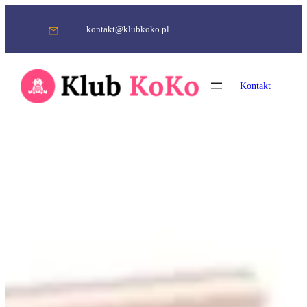
Przejdź
do
kontakt@klubkoko.pl
treści
Kontakt