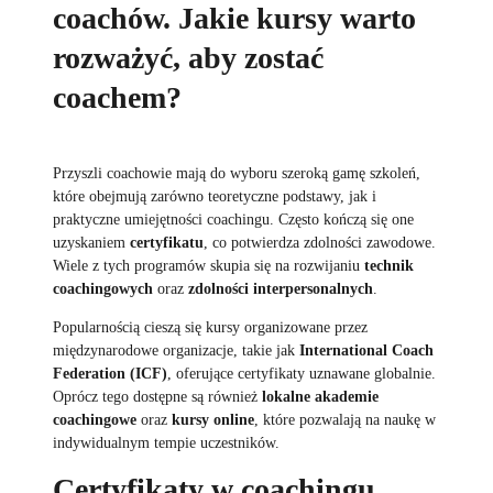
coachów. Jakie kursy warto
rozważyć, aby zostać
coachem?
Przyszli coachowie mają do wyboru szeroką gamę szkoleń,
które obejmują zarówno teoretyczne podstawy, jak i
praktyczne umiejętności coachingu. Często kończą się one
uzyskaniem
certyfikatu
, co potwierdza zdolności zawodowe.
Wiele z tych programów skupia się na rozwijaniu
technik
coachingowych
oraz
zdolności interpersonalnych
.
Popularnością cieszą się kursy organizowane przez
międzynarodowe organizacje, takie jak
International Coach
Federation (ICF)
, oferujące certyfikaty uznawane globalnie.
Oprócz tego dostępne są również
lokalne akademie
coachingowe
oraz
kursy online
, które pozwalają na naukę w
indywidualnym tempie uczestników.
Certyfikaty w coachingu.