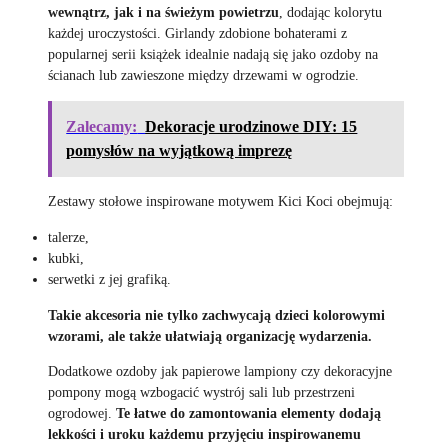
wewnątrz, jak i na świeżym powietrzu
, dodając kolorytu
każdej uroczystości. Girlandy zdobione bohaterami z
popularnej serii książek idealnie nadają się jako ozdoby na
ścianach lub zawieszone między drzewami w ogrodzie.
Zalecamy:
Dekoracje urodzinowe DIY: 15
pomysłów na wyjątkową imprezę
Zestawy stołowe inspirowane motywem Kici Koci obejmują:
talerze,
kubki,
serwetki z jej grafiką.
Takie akcesoria nie tylko zachwycają dzieci kolorowymi
wzorami, ale także ułatwiają organizację wydarzenia.
Dodatkowe ozdoby jak papierowe lampiony czy dekoracyjne
pompony mogą wzbogacić wystrój sali lub przestrzeni
ogrodowej.
Te łatwe do zamontowania elementy dodają
lekkości i uroku każdemu przyjęciu inspirowanemu