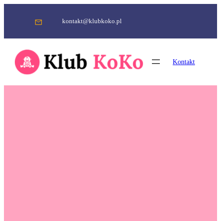
Przejdź
do
kontakt@klubkoko.pl
treści
Kontakt