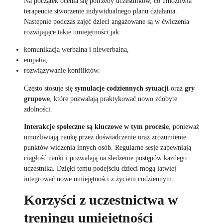
Na początek ocenia się potrzeby uczestników, co umożliwia
terapeucie stworzenie indywidualnego planu działania.
Następnie podczas zajęć dzieci angażowane są w ćwiczenia
rozwijające takie umiejętności jak:
komunikacja werbalna i niewerbalna,
empatia,
rozwiązywanie konfliktów.
Często stosuje się
symulacje codziennych sytuacji
oraz
gry
grupowe
, które pozwalają praktykować nowo zdobyte
zdolności.
Interakcje społeczne są kluczowe w tym procesie
, ponieważ
umożliwiają naukę przez doświadczenie oraz zrozumienie
punktów widzenia innych osób. Regularne sesje zapewniają
ciągłość nauki i pozwalają na śledzenie postępów każdego
uczestnika. Dzięki temu podejściu dzieci mogą łatwiej
integrować nowe umiejętności z życiem codziennym.
Korzyści z uczestnictwa w
treningu umiejętności