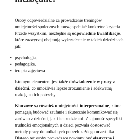
Osoby odpowiedzialne za prowadzenie treningów
umiejętności społecznych muszą spełniać konkretne kryteria.
Przede wszystkim, niezbędne są
odpowiednie kwalifikacje
,
które zazwyczaj obejmują wykształcenie w takich dziedzinach
jak:
psychologia,
pedagogika,
terapia zajęciowa.
Istotnym elementem jest także
doświadczenie w pracy z
dziećmi
, co umożliwia lepsze zrozumienie i adekwatną
reakcję na ich potrzeby.
Kluczowe są również umiejętności interpersonalne
, które
pomagają budować zaufanie i skutecznie komunikować się
zarówno z dziećmi, jak i ich rodzicami. Znajomość specyfiki
trudności emocjonalnych u dzieci pozwala dostosować
metody pracy do unikalnych potrzeb każdego uczestnika.
Dlatego też osoby prowadzące powinny być
elastyczne i