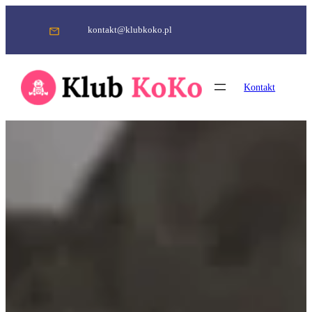
Przejdź
do
kontakt@klubkoko.pl
treści
Kontakt