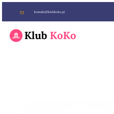
Przejdź
do
kontakt@klubkoko.pl
treści