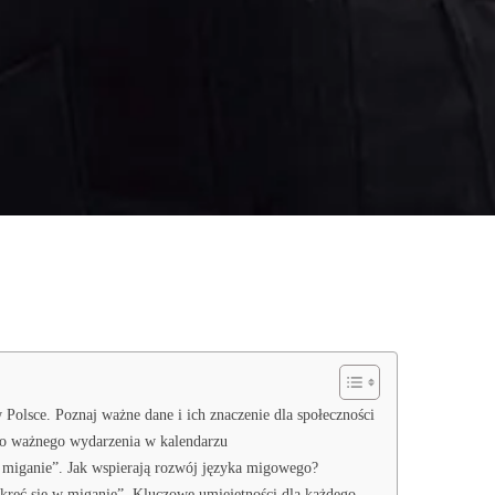
 Polsce. Poznaj ważne dane i ich znaczenie dla społeczności
go ważnego wydarzenia w kalendarzu
miganie”. Jak wspierają rozwój języka migowego?
ręć się w miganie”. Kluczowe umiejętności dla każdego