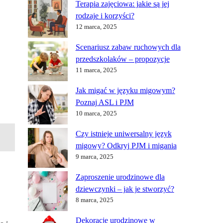
Terapia zajęciowa: jakie są jej
rodzaje i korzyści?
12 marca, 2025
Scenariusz zabaw ruchowych dla
przedszkolaków – propozycje
11 marca, 2025
Jak migać w języku migowym?
Poznaj ASL i PJM
10 marca, 2025
Czy istnieje uniwersalny język
migowy? Odkryj PJM i migania
9 marca, 2025
Zaproszenie urodzinowe dla
dziewczynki – jak je stworzyć?
8 marca, 2025
Dekoracje urodzinowe w