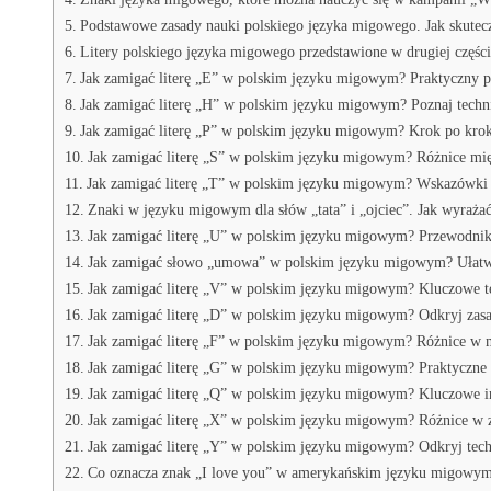
Podstawowe zasady nauki polskiego języka migowego. Jak skutec
Litery polskiego języka migowego przedstawione w drugiej części 
Jak zamigać literę „E” w polskim języku migowym? Praktyczny p
Jak zamigać literę „H” w polskim języku migowym? Poznaj techni
Jak zamigać literę „P” w polskim języku migowym? Krok po krok
Jak zamigać literę „S” w polskim języku migowym? Różnice mi
Jak zamigać literę „T” w polskim języku migowym? Wskazówki d
Znaki w języku migowym dla słów „tata” i „ojciec”. Jak wyraża
Jak zamigać literę „U” w polskim języku migowym? Przewodni
Jak zamigać słowo „umowa” w polskim języku migowym? Ułatw 
Jak zamigać literę „V” w polskim języku migowym? Kluczowe te
Jak zamigać literę „D” w polskim języku migowym? Odkryj zasa
Jak zamigać literę „F” w polskim języku migowym? Różnice w mi
Jak zamigać literę „G” w polskim języku migowym? Praktyczne
Jak zamigać literę „Q” w polskim języku migowym? Kluczowe in
Jak zamigać literę „X” w polskim języku migowym? Różnice w zn
Jak zamigać literę „Y” w polskim języku migowym? Odkryj techn
Co oznacza znak „I love you” w amerykańskim języku migowym? 