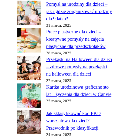
Pomysł na urodziny dla dzieci –
jak i gdzie zorganizować urodziny
dla 9 latka?
31 marca, 2025
Prace plastyczne dla dzieci –
kreatywne pomysły na zajęcia
plastyczne dla przedszkolaków
28 marca, 2025
Przekąski na Halloween dla dzieci
– zdrowe pomysły na przekąski
na halloween dla dzieci
27 marca, 2025
Kartka urodzinowa graficzne sto
lat – życzenia dla dzieci w Canvie
25 marca, 2025
Jak sklasyfikować kod PKD
warsztatów dla dzieci?
Przewodnik po klasyfikacji
24 marca, 2025