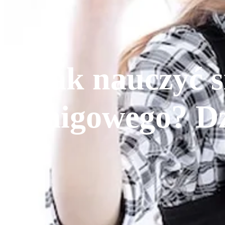
Jak nauczyć s
migowego? Dz