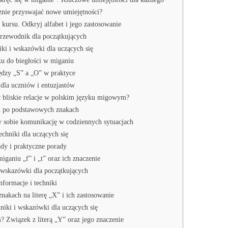
znie przyswajać nowe umiejętności?
kursu. Odkryj alfabet i jego zastosowanie
rzewodnik dla początkujących
ki i wskazówki dla uczących się
u do biegłości w miganiu
ędzy „S” a „O” w praktyce
la uczniów i entuzjastów
ć bliskie relacje w polskim języku migowym?
k po podstawowych znakach
sobie komunikację w codziennych sytuacjach
chniki dla uczących się
dy i praktyczne porady
ganiu „f” i „t” oraz ich znaczenie
 wskazówki dla początkujących
formacje i techniki
akach na literę „X” i ich zastosowanie
iki i wskazówki dla uczących się
Związek z literą „Y” oraz jego znaczenie