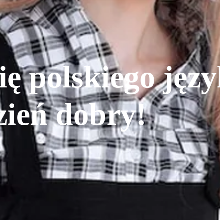
ię polskiego jęz
ień dobry!