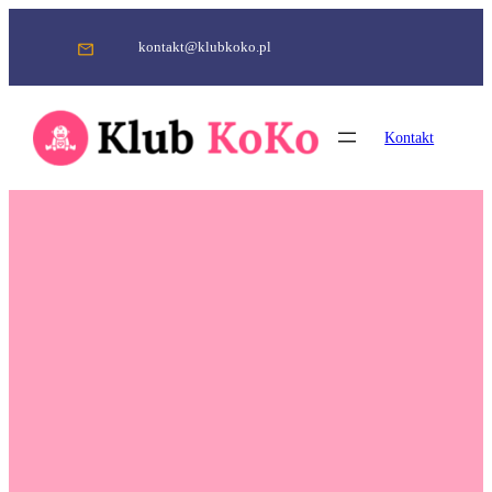
Przejdź
do
kontakt@klubkoko.pl
treści
Kontakt