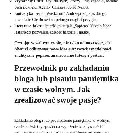
kryminały i thrillery
: dla tych, którzy lubią zagadki, idealne
będą powieści Agathy Christie lub Jo Nesbø,
fantastyka
: seria „Wiedźmin” Andrzeja Sapkowskiego
przeniesie Cię do świata pełnego magii i przygód,
literatura faktu
: książki takie jak „Sapiens” Yuvala Noah
Harariego pozwalają zgłębić historię i naukę.
Czytając w wolnym czasie, nie tylko odpoczywasz, ale
również odkrywasz nowe idee oraz rozwijasz zdolności
analityczne poprzez analizowanie fabuły i postaci.
Przewodnik po zakładaniu
bloga lub pisaniu pamiętnika
w czasie wolnym. Jak
zrealizować swoje pasje?
Zakładanie bloga lub prowadzenie pamiętnika w wolnym
czasie to świetny sposób na wyrażenie kreatywności i
rozwijanie swoich pasji. Aby zacząć blogować, najpierw