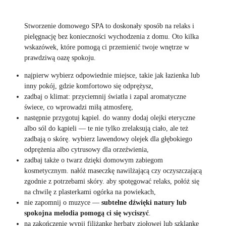
Stworzenie domowego SPA to doskonały sposób na relaks i
pielęgnację bez konieczności wychodzenia z domu. Oto kilka
wskazówek, które pomogą ci przemienić twoje wnętrze w
prawdziwą oazę spokoju.
najpierw wybierz odpowiednie miejsce, takie jak łazienka lub
inny pokój, gdzie komfortowo się odprężysz,
zadbaj o klimat: przyciemnij światła i zapal aromatyczne
świece, co wprowadzi miłą atmosferę,
następnie przygotuj kąpiel. do wanny dodaj olejki eteryczne
albo sól do kąpieli — te nie tylko zrelaksują ciało, ale też
zadbają o skórę. wybierz lawendowy olejek dla głębokiego
odprężenia albo cytrusowy dla orzeźwienia,
zadbaj także o twarz dzięki domowym zabiegom
kosmetycznym. nałóż maseczkę nawilżającą czy oczyszczającą
zgodnie z potrzebami skóry. aby spotęgować relaks, połóż się
na chwilę z plasterkami ogórka na powiekach,
nie zapomnij o muzyce —
subtelne dźwięki natury lub
spokojna melodia pomogą ci się wyciszyć
.
na zakończenie wypij filiżankę herbaty ziołowej lub szklankę