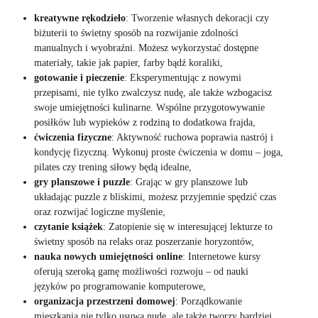
kreatywne rękodzieło
: Tworzenie własnych dekoracji czy
biżuterii to świetny sposób na rozwijanie zdolności
manualnych i wyobraźni. Możesz wykorzystać dostępne
materiały, takie jak papier, farby bądź koraliki,
gotowanie i pieczenie
: Eksperymentując z nowymi
przepisami, nie tylko zwalczysz nudę, ale także wzbogacisz
swoje umiejętności kulinarne. Wspólne przygotowywanie
posiłków lub wypieków z rodziną to dodatkowa frajda,
ćwiczenia fizyczne
: Aktywność ruchowa poprawia nastrój i
kondycję fizyczną. Wykonuj proste ćwiczenia w domu – joga,
pilates czy trening siłowy będą idealne,
gry planszowe i puzzle
: Grając w gry planszowe lub
układając puzzle z bliskimi, możesz przyjemnie spędzić czas
oraz rozwijać logiczne myślenie,
czytanie książek
: Zatopienie się w interesującej lekturze to
świetny sposób na relaks oraz poszerzanie horyzontów,
nauka nowych umiejętności online
: Internetowe kursy
oferują szeroką gamę możliwości rozwoju – od nauki
języków po programowanie komputerowe,
organizacja przestrzeni domowej
: Porządkowanie
mieszkania nie tylko usuwa nudę, ale także tworzy bardziej