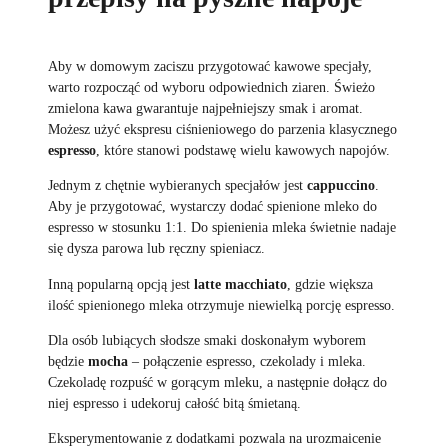
Aby w domowym zaciszu przygotować kawowe specjały,
warto rozpocząć od wyboru odpowiednich ziaren. Świeżo
zmielona kawa gwarantuje najpełniejszy smak i aromat.
Możesz użyć ekspresu ciśnieniowego do parzenia klasycznego
espresso
, które stanowi podstawę wielu kawowych napojów.
Jednym z chętnie wybieranych specjałów jest
cappuccino
.
Aby je przygotować, wystarczy dodać spienione mleko do
espresso w stosunku 1:1. Do spienienia mleka świetnie nadaje
się dysza parowa lub ręczny spieniacz.
Inną popularną opcją jest
latte macchiato
, gdzie większa
ilość spienionego mleka otrzymuje niewielką porcję espresso.
Dla osób lubiących słodsze smaki doskonałym wyborem
będzie
mocha
– połączenie espresso, czekolady i mleka.
Czekoladę rozpuść w gorącym mleku, a następnie dołącz do
niej espresso i udekoruj całość bitą śmietaną.
Eksperymentowanie z dodatkami pozwala na urozmaicenie