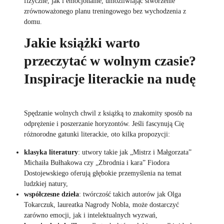
fizyczne, jak i emocjonalne, umożliwiając stworzenie
zrównoważonego planu treningowego bez wychodzenia z
domu.
Jakie książki warto
przeczytać w wolnym czasie?
Inspiracje literackie na nudę
Spędzanie wolnych chwil z książką to znakomity sposób na
odprężenie i poszerzanie horyzontów. Jeśli fascynują Cię
różnorodne gatunki literackie, oto kilka propozycji:
klasyka literatury
: utwory takie jak „Mistrz i Małgorzata”
Michaiła Bułhakowa czy „Zbrodnia i kara” Fiodora
Dostojewskiego oferują głębokie przemyślenia na temat
ludzkiej natury,
współczesne dzieła
: twórczość takich autorów jak Olga
Tokarczuk, laureatka Nagrody Nobla, może dostarczyć
zarówno emocji, jak i intelektualnych wyzwań,