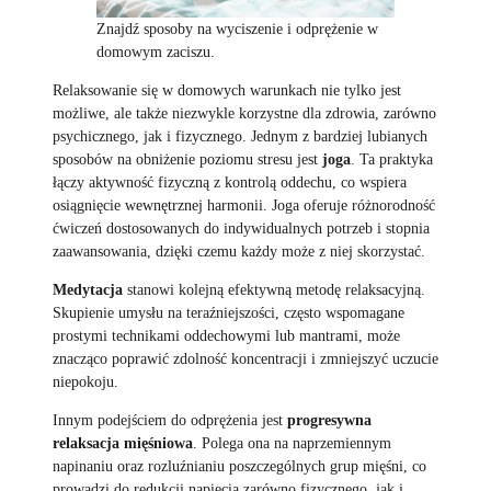
Znajdź sposoby na wyciszenie i odprężenie w
domowym zaciszu.
Relaksowanie się w domowych warunkach nie tylko jest
możliwe, ale także niezwykle korzystne dla zdrowia, zarówno
psychicznego, jak i fizycznego. Jednym z bardziej lubianych
sposobów na obniżenie poziomu stresu jest
joga
. Ta praktyka
łączy aktywność fizyczną z kontrolą oddechu, co wspiera
osiągnięcie wewnętrznej harmonii. Joga oferuje różnorodność
ćwiczeń dostosowanych do indywidualnych potrzeb i stopnia
zaawansowania, dzięki czemu każdy może z niej skorzystać.
Medytacja
stanowi kolejną efektywną metodę relaksacyjną.
Skupienie umysłu na teraźniejszości, często wspomagane
prostymi technikami oddechowymi lub mantrami, może
znacząco poprawić zdolność koncentracji i zmniejszyć uczucie
niepokoju.
Innym podejściem do odprężenia jest
progresywna
relaksacja mięśniowa
. Polega ona na naprzemiennym
napinaniu oraz rozluźnianiu poszczególnych grup mięśni, co
prowadzi do redukcji napięcia zarówno fizycznego, jak i